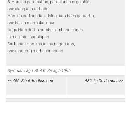
3. Ham do patorsahon, pardalanan ni goluhku,
ase ulang ahu tarbador
Ham do parlingodan, dolog batu baen gantarhu,
ase boi au marmalas uhur
Itogu Ham do, au humbai lombang bagas,
in ma ianan hagolapan
Sai boban Ham ma au hu nagoriatas,
ase tongtong marhasonangan
Syair dan Lagu: St. A.K. Saragih 1996
<< 450. Sihol do Uhurnami
452. Ija Do Jumpah >>