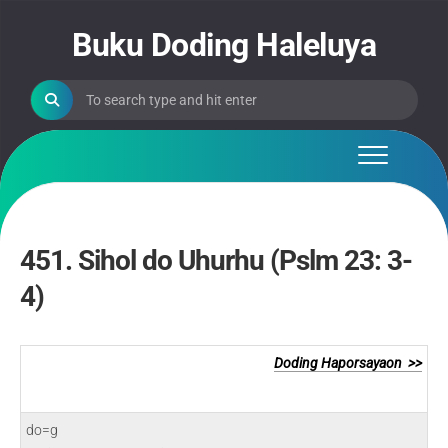
Skip
to
Buku Doding Haleluya
content
451. Sihol do Uhurhu (Pslm 23: 3-
4)
Doding Haporsayaon >>
do=g