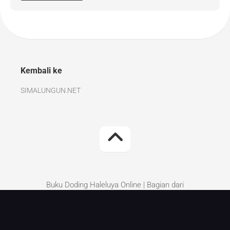
Kembali ke
SIMALUNGUN.NET
Buku Doding Haleluya Online | Bagian dari
Simalungun.Net | Kritik dan Saran perbaikan silakan
tinggalkan di komentar.