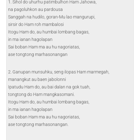
1. Sihol do uhurhu patimbulhon Ham Jahowa,
na pagoluhkon au pardousa
Sanggah na hudilo, goran-Mu lao mangurupi,
sirsir do Ham roh mambalosi
Itogu Ham do, au humbai lombang bagas,
in ma ianan hagolapan
Sai boban Ham ma au hu nagoriatas,
ase tongtong marhasonangan
2. Ganupan munsuhku, seng ilopas Ham marmegah,
manangkut au baen jabolonni
Ipatudu Ham do, au bai dalan na gok tuah,
tongtong do Ham mangkasomani.
Itogu Ham do, au humbai lombang bagas,
in ma ianan hagolapan
Sai boban Ham ma au hu nagoriatas,
ase tongtong marhasonangan.