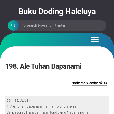
Skip
to
Buku Doding Haleluya
content
198. Ale Tuhan Bapanami
Doding ni Dakdanak >>
do = as; BL 311
1. Ale Tuhan Bapanami na marholong atei in;
Sai pasorap Ham bannami Tonduymu Napansing in.