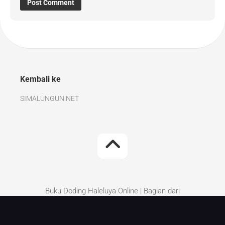
Kembali ke
SIMALUNGUN.NET
Buku Doding Haleluya Online | Bagian dari
Simalungun.Net | Kritik dan Saran perbaikan silakan
tinggalkan di komentar.