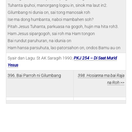
Tuhanta ipuhoi, manorgang logou in, sinok ma laut in2.
Gilumbang ni dunia on, sai tong manosak roh
Ise ma dong humbanta, naboi mambahen soh?
Pitah Jesus Tuhanta, parkuasa na gogoh, hujin ma hita roh3.
Ham Jesus sipargogoh, sai roh ma Ham tongon
Bai rundut paruhuran, na idunia on
Ham hansa parsuhuta, lao patorsahon on, ondos Bamu au on
Syair dan Lagu: St AK Saragih 1990;
PKJ 254 – Di Saat Murid
Yesus
396. Bai Parroh ni Gilumbang
398. Hosianna ma bai Raja
na Roh >>