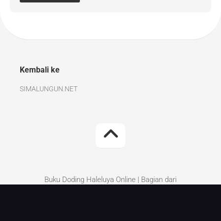
Kembali ke
SIMALUNGUN.NET
Buku Doding Haleluya Online | Bagian dari
Simalungun.Net | Kritik dan Saran perbaikan silakan
tinggalkan di komentar.