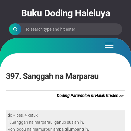
Skip
to
Buku Doding Haleluya
content
397. Sanggah na Marparau
Doding Paruntolon ni Halak Kristen >>
do = bes; 4 ketuk
1. Sanggah na marparau, ganup susian in.
Roh logou na mamurpur, ampa gilumbang in.