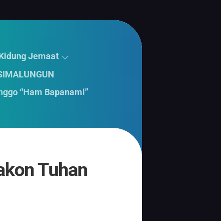
 Kidung Jemaat
 SIMALUNGUN
nggo “Ham Bapanami”
akon Tuhan