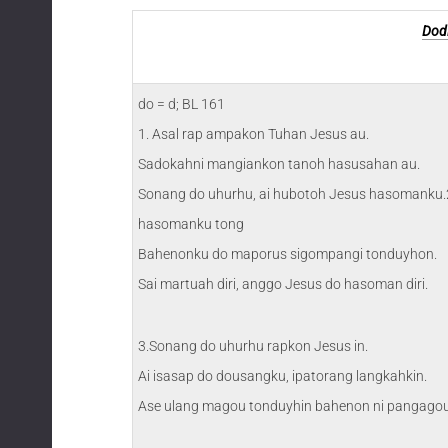
Dodi
do = d; BL 161
1. Asal rap ampakon Tuhan Jesus au.
Sadokahni mangiankon tanoh hasusahan au.
Sonang do uhurhu, ai hubotoh Jesus hasomanku
hasomanku tong
Bahenonku do maporus sigompangi tonduyhon.
Sai martuah diri, anggo Jesus do hasoman diri.
3.Sonang do uhurhu rapkon Jesus in.
Ai isasap do dousangku, ipatorang langkahkin.
Ase ulang magou tonduyhin bahenon ni pangagou