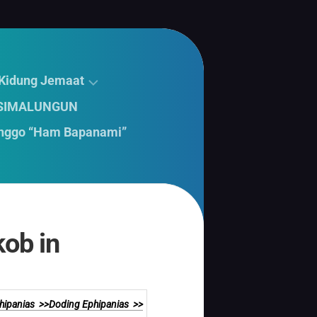
 Kidung Jemaat
 SIMALUNGUN
nggo “Ham Bapanami”
kob in
hipanias >>
Doding Ephipanias >>