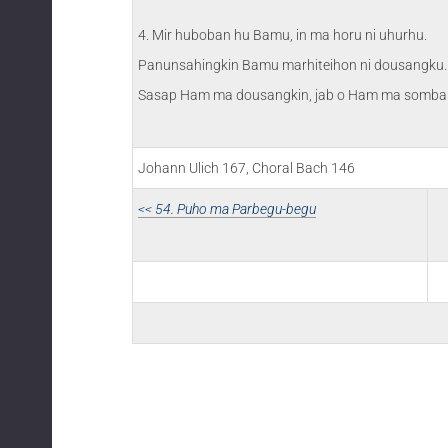
4. Mir huboban hu Bamu, in ma horu ni uhurhu.
Panunsahingkin Bamu marhiteihon ni dousangku.
Sasap Ham ma dousangkin, jab o Ham ma somba
Johann Ulich 167, Choral Bach 146
<< 54. Puho ma Parbegu-begu