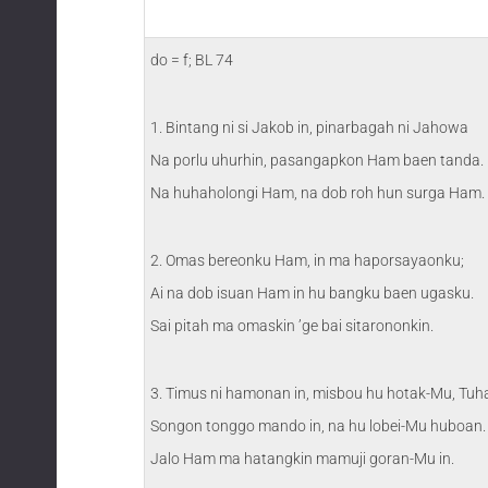
do = f; BL 74
1. Bintang ni si Jakob in, pinarbagah ni Jahowa
Na porlu uhurhin, pasangapkon Ham baen tanda.
Na huhaholongi Ham, na dob roh hun surga Ham.
2. Omas bereonku Ham, in ma haporsayaonku;
Ai na dob isuan Ham in hu bangku baen ugasku.
Sai pitah ma omaskin ’ge bai sitarononkin.
3. Timus ni hamonan in, misbou hu hotak-Mu, Tuh
Songon tonggo mando in, na hu lobei-Mu huboan.
Jalo Ham ma hatangkin mamuji goran-Mu in.