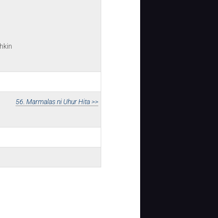
hkin
56. Marmalas ni Uhur Hita >>