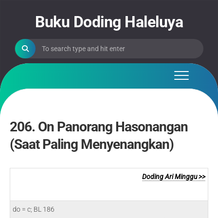
Skip
to
Buku Doding Haleluya
content
206. On Panorang Hasonangan
(Saat Paling Menyenangkan)
Doding Ari Minggu >>
do = c; BL 186