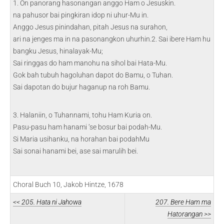
1. On panorang hasonangan anggo Ham o Jesuskin.
na pahusor bai pingkiran idop ni uhur-Mu in.
Anggo Jesus pinindahan, pitah Jesus na surahon,
ari na jenges ma in na pasonangkon uhurhin.2. Sai ibere Ham hu
bangku Jesus, hinalayak-Mu;
Sai ringgas do ham manohu na sihol bai Hata-Mu.
Gok bah tubuh hagoluhan dapot do Bamu, o Tuhan.
Sai dapotan do bujur haganup na roh Bamu.
3. Halaniin, o Tuhannami, tohu Ham Kuria on.
Pasu-pasu ham hanami ‘se bosur bai podah-Mu.
Si Maria usihanku, na horahan bai podahMu
Sai sonai hanami bei, ase sai marulih bei.
Choral Buch 10, Jakob Hintze, 1678
<< 205. Hata ni Jahowa
207. Bere Ham ma
Hatorangan >>