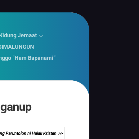
 Kidung Jemaat
 SIMALUNGUN
nggo “Ham Bapanami”
Haganup
ng Paruntolon ni Halak Kristen >>