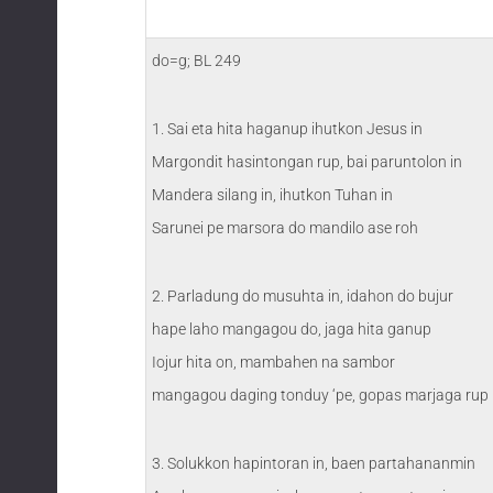
do=g; BL 249
1. Sai eta hita haganup ihutkon Jesus in
Margondit hasintongan rup, bai paruntolon in
Mandera silang in, ihutkon Tuhan in
Sarunei pe marsora do mandilo ase roh
2. Parladung do musuhta in, idahon do bujur
hape laho mangagou do, jaga hita ganup
Iojur hita on, mambahen na sambor
mangagou daging tonduy ‘pe, gopas marjaga rup
3. Solukkon hapintoran in, baen partahananmin