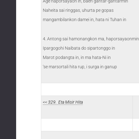
Age haporsayaon in, baen gantar-gantarmin
Naheita sai ringgas, uhurta pe gopas
mangambilankon damei in, hata ni Tuhan in
4. Antong sai hamonangkon ma, haporsayaonmin
Ipargogohi Naibata do sipartonggo in
Marot podangta in, in ma hata-Ni in
‘se marsortali hita rup, i surga in ganup
<< 329. Eta Misir Hita