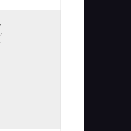
g
g
a