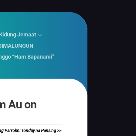
 Kidung Jemaat
 SIMALUNGUN
nggo “Ham Bapanami”
m Au on
ng Parrohni Tonduy na Pansing >>