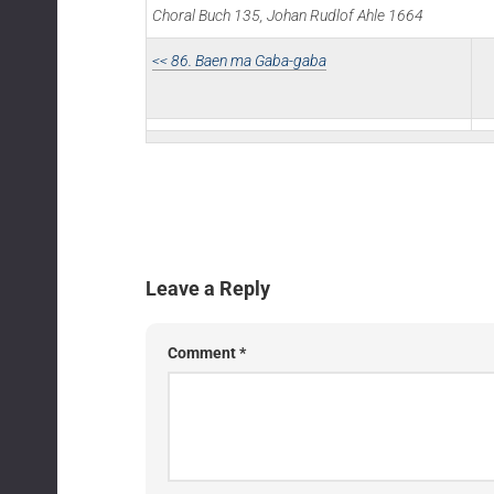
Choral Buch 135, Johan Rudlof Ahle 1664
<< 86. Baen
ma Gaba-gaba
Leave a Reply
Comment
*