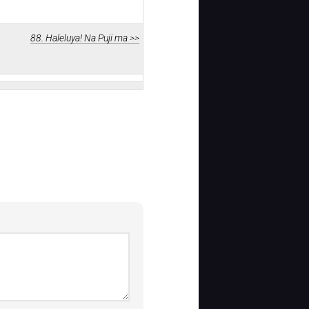
88. Haleluya! Na Puji ma >>