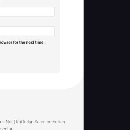
*
owser for the next time I
un.Net | Kritik dan Saran perbaikan
omentar.