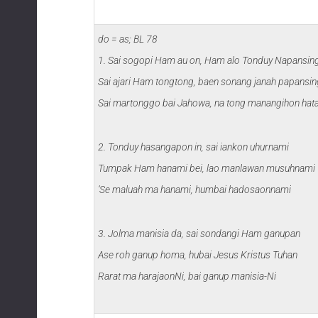
do = as; BL 78
1. Sai sogopi Ham au on, Ham alo Tonduy Napansin
Sai ajari Ham tongtong, baen sonang janah papansin
Sai martonggo bai Jahowa, na tong manangihon hat
2. Tonduy hasangapon in, sai iankon uhurnami
Tumpak Ham hanami bei, lao manlawan musuhnami
‘Se maluah ma hanami, humbai hadosaonnami
3. Jolma manisia da, sai sondangi Ham ganupan
Ase roh ganup homa, hubai Jesus Kristus Tuhan
Rarat ma harajaonNi, bai ganup manisia-Ni