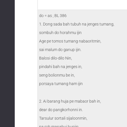
do = as ; BL 386
1. Dong sada bah tubuh na jenges tumang,
sombuh do horahmu ijin
Age pe tomos tumang nabaoritmin,
sai malum do ganup ijin.
Balosi dilo-dilo Nin,
pindahi bah na jenges in,
seng bolionmu be in,
porsaya tumang ham ijin
2. Ai barang huja pe mabaor bah in,
dear do pangkorhonni in.
Tarsulur sortali sijaloonmin,
na roh manahui hunjin.