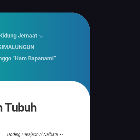
 Kidung Jemaat
 SIMALUNGUN
nggo “Ham Bapanami”
h Tubuh
Doding Harajaon ni Naibata >>