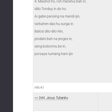
4. Masihol ho, roh matahui bah in,
idilo Tonduy in do ho.
Ai gabe pansing na maridi ijin,
tarbahen das hu surga in.
Balosi dilo-dilo Nin,
pindahi bah na jenges in,
seng bolionmu be in,
porsaya tumang ham ijin
HN 41
<< 344. Jesus Tuhanku