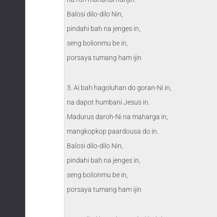
Balosi dilo-dilo Nin,
pindahi bah na jenges in,
seng bolionmu be in,
porsaya tumang ham ijin
3. Ai bah hagoluhan do goran-Ni in,
na dapot humbani Jesus in.
Madurus daroh-Ni na maharga in,
mangkopkop paardousa do in.
Balosi dilo-dilo Nin,
pindahi bah na jenges in,
seng bolionmu be in,
porsaya tumang ham ijin