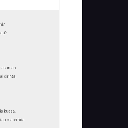
ni?
ati?
 hasoman.
i dirinta.
da kuasa.
ap matei hita.