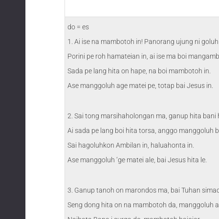
do = es
1. Ai ise na mambotoh in! Panorang ujung ni goluh
Porini pe roh hamateian in, ai ise ma boi mangamb
Sada pe lang hita on hape, na boi mambotoh in.
Ase manggoluh age matei pe, totap bai Jesus in.
2. Sai tong marsihaholongan ma, ganup hita bani
Ai sada pe lang boi hita torsa, anggo manggoluh ba
Sai hagoluhkon Ambilan in, haluahonta in.
Ase manggoluh ‘ge matei ale, bai Jesus hita le.
3. Ganup tanoh on marondos ma, bai Tuhan sima
Seng dong hita on na mambotoh da, manggoluh at