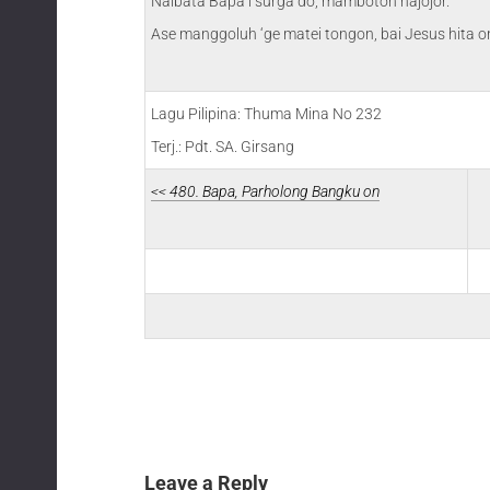
Naibata Bapa i surga do, mambotoh hajojor.
Ase manggoluh ‘ge matei tongon, bai Jesus hita o
Lagu Pilipina: Thuma Mina No 232
Terj.: Pdt. SA. Girsang
<< 480. Bapa, Parholong Bangku on
Leave a Reply