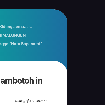
 Kidung Jemaat
 SIMALUNGUN
nggo “Ham Bapanami”
Mambotoh in
Doding Ajal ni Jomai >>